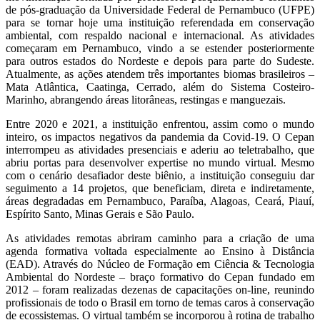
de pós-graduação da Universidade Federal de Pernambuco (UFPE)
para se tornar hoje uma instituição referendada em conservação
ambiental, com respaldo nacional e internacional. As atividades
começaram em Pernambuco, vindo a se estender posteriormente
para outros estados do Nordeste e depois para parte do Sudeste.
Atualmente, as ações atendem três importantes biomas brasileiros –
Mata Atlântica, Caatinga, Cerrado, além do Sistema Costeiro-
Marinho, abrangendo áreas litorâneas, restingas e manguezais.
Entre 2020 e 2021, a instituição enfrentou, assim como o mundo
inteiro, os impactos negativos da pandemia da Covid-19. O Cepan
interrompeu as atividades presenciais e aderiu ao teletrabalho, que
abriu portas para desenvolver expertise no mundo virtual. Mesmo
com o cenário desafiador deste biênio, a instituição conseguiu dar
seguimento a 14 projetos, que beneficiam, direta e indiretamente,
áreas degradadas em Pernambuco, Paraíba, Alagoas, Ceará, Piauí,
Espírito Santo, Minas Gerais e São Paulo.
As atividades remotas abriram caminho para a criação de uma
agenda formativa voltada especialmente ao Ensino à Distância
(EAD). Através do Núcleo de Formação em Ciência & Tecnologia
Ambiental do Nordeste – braço formativo do Cepan fundado em
2012 – foram realizadas dezenas de capacitações on-line, reunindo
profissionais de todo o Brasil em torno de temas caros à conservação
de ecossistemas. O virtual também se incorporou à rotina de trabalho