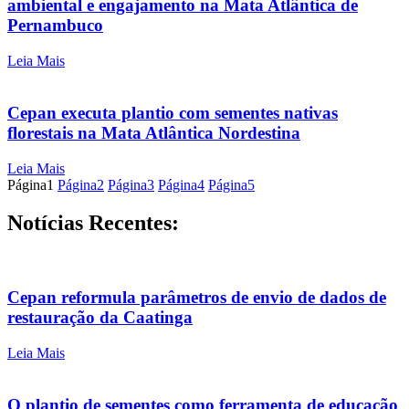
ambiental e engajamento na Mata Atlântica de
Pernambuco
Leia Mais
Cepan executa plantio com sementes nativas
florestais na Mata Atlântica Nordestina
Leia Mais
Página
1
Página
2
Página
3
Página
4
Página
5
Notícias Recentes:
Cepan reformula parâmetros de envio de dados de
restauração da Caatinga
Leia Mais
O plantio de sementes como ferramenta de educação