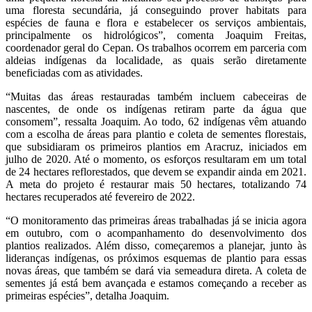
uma floresta secundária, já conseguindo prover habitats para
espécies de fauna e flora e estabelecer os serviços ambientais,
principalmente os hidrológicos”, comenta Joaquim Freitas,
coordenador geral do Cepan. Os trabalhos ocorrem em parceria com
aldeias indígenas da localidade, as quais serão diretamente
beneficiadas com as atividades.
“Muitas das áreas restauradas também incluem cabeceiras de
nascentes, de onde os indígenas retiram parte da água que
consomem”, ressalta Joaquim. Ao todo, 62 indígenas vêm atuando
com a escolha de áreas para plantio e coleta de sementes florestais,
que subsidiaram os primeiros plantios em Aracruz, iniciados em
julho de 2020. Até o momento, os esforços resultaram em um total
de 24 hectares reflorestados, que devem se expandir ainda em 2021.
A meta do projeto é restaurar mais 50 hectares, totalizando 74
hectares recuperados até fevereiro de 2022.
“O monitoramento das primeiras áreas trabalhadas já se inicia agora
em outubro, com o acompanhamento do desenvolvimento dos
plantios realizados. Além disso, começaremos a planejar, junto às
lideranças indígenas, os próximos esquemas de plantio para essas
novas áreas, que também se dará via semeadura direta. A coleta de
sementes já está bem avançada e estamos começando a receber as
primeiras espécies”, detalha Joaquim.