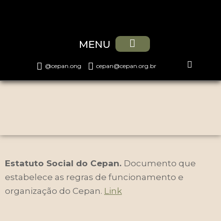
MENU
PROGRAMAS E PROJETOS
@cepan.ong
cepan@cepan.org.br
Estatuto Social do Cepan.
Documento que
estabelece as regras de funcionamento e
organização do Cepan.
Link