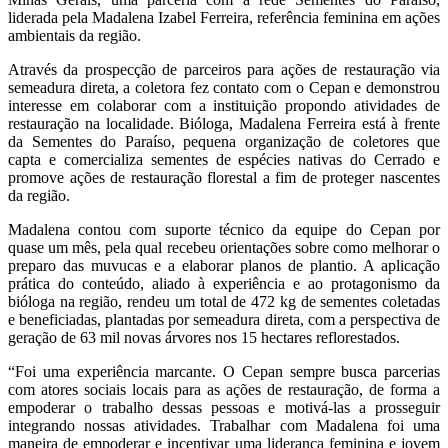
liderada pela Madalena Izabel Ferreira, referência feminina em ações
ambientais da região.
Através da prospecção de parceiros para ações de restauração via
semeadura direta, a coletora fez contato com o Cepan e demonstrou
interesse em colaborar com a instituição propondo atividades de
restauração na localidade. Bióloga, Madalena Ferreira está à frente
da Sementes do Paraíso, pequena organização de coletores que
capta e comercializa sementes de espécies nativas do Cerrado e
promove ações de restauração florestal a fim de proteger nascentes
da região.
Madalena contou com suporte técnico da equipe do Cepan por
quase um mês, pela qual recebeu orientações sobre como melhorar o
preparo das muvucas e a elaborar planos de plantio. A aplicação
prática do conteúdo, aliado à experiência e ao protagonismo da
bióloga na região, rendeu um total de 472 kg de sementes coletadas
e beneficiadas, plantadas por semeadura direta, com a perspectiva de
geração de 63 mil novas árvores nos 15 hectares reflorestados.
“Foi uma experiência marcante. O Cepan sempre busca parcerias
com atores sociais locais para as ações de restauração, de forma a
empoderar o trabalho dessas pessoas e motivá-las a prosseguir
integrando nossas atividades. Trabalhar com Madalena foi uma
maneira de empoderar e incentivar uma liderança feminina e jovem