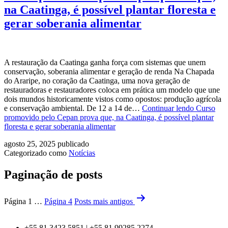
na Caatinga, é possível plantar floresta e
gerar soberania alimentar
A restauração da Caatinga ganha força com sistemas que unem
conservação, soberania alimentar e geração de renda Na Chapada
do Araripe, no coração da Caatinga, uma nova geração de
restauradoras e restauradores coloca em prática um modelo que une
dois mundos historicamente vistos como opostos: produção agrícola
e conservação ambiental. De 12 a 14 de…
Continuar lendo
Curso
promovido pelo Cepan prova que, na Caatinga, é possível plantar
floresta e gerar soberania alimentar
agosto 25, 2025
publicado
Categorizado como
Notícias
Paginação de posts
Página 1
…
Página 4
Posts
mais antigos
+55 81 3423.5851 | +55 81 99285.2274