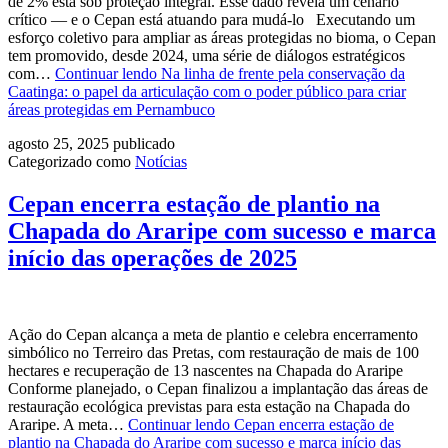
de 2% está sob proteção integral. Esse dado revela um cenário
crítico — e o Cepan está atuando para mudá-lo Executando um
esforço coletivo para ampliar as áreas protegidas no bioma, o Cepan
tem promovido, desde 2024, uma série de diálogos estratégicos
com…
Continuar lendo
Na linha de frente pela conservação da
Caatinga: o papel da articulação com o poder público para criar
áreas protegidas em Pernambuco
agosto 25, 2025
publicado
Categorizado como
Notícias
Cepan encerra estação de plantio na
Chapada do Araripe com sucesso e marca
início das operações de 2025
Ação do Cepan alcança a meta de plantio e celebra encerramento
simbólico no Terreiro das Pretas, com restauração de mais de 100
hectares e recuperação de 13 nascentes na Chapada do Araripe
Conforme planejado, o Cepan finalizou a implantação das áreas de
restauração ecológica previstas para esta estação na Chapada do
Araripe. A meta…
Continuar lendo
Cepan encerra estação de
plantio na Chapada do Araripe com sucesso e marca início das