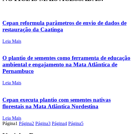
Cepan reformula parâmetros de envio de dados de
restauração da Caatinga
Leia Mais
O plantio de sementes como ferramenta de educação
ambiental e engajamento na Mata Atlântica de
Pernambuco
Leia Mais
Cepan executa plantio com sementes nativas
florestais na Mata Atlântica Nordestina
Leia Mais
Página
1
Página
2
Página
3
Página
4
Página
5