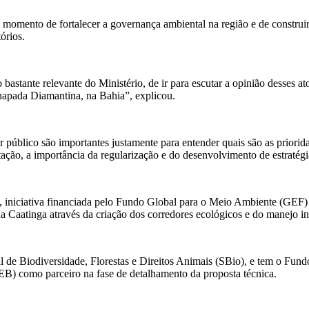
omento de fortalecer a governança ambiental na região e de construir,
órios.
astante relevante do Ministério, de ir para escutar a opinião desses ato
 Chapada Diamantina, na Bahia”, explicou.
er público são importantes justamente para entender quais são as prior
tação, a importância da regularização e do desenvolvimento de estratégi
, iniciativa financiada pelo Fundo Global para o Meio Ambiente (GEF)
a Caatinga através da criação dos corredores ecológicos e do manejo i
 de Biodiversidade, Florestas e Direitos Animais (SBio), e tem o Fund
IEB) como parceiro na fase de detalhamento da proposta técnica.