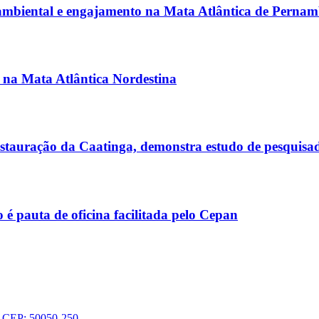
 ambiental e engajamento na Mata Atlântica de Perna
s na Mata Atlântica Nordestina
estauração da Caatinga, demonstra estudo de pesquisa
 pauta de oficina facilitada pelo Cepan
 - CEP: 50050-250