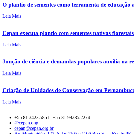
O plantio de sementes como ferramenta de educação
Leia Mais
Cepan executa plantio com sementes nativas florestai
Leia Mais
Junção de ciência e demandas populares auxilia na r
Leia Mais
Criação de Unidades de Conservação em Pernambuco é
Leia Mais
+55 81 3423.5851 | +55 81 99285.2274
@cepan.ong
cepan@cepan.org.br
Av. Montevidéu, 172, Salas 1105 e 1106 Boa Vista Recife/PE