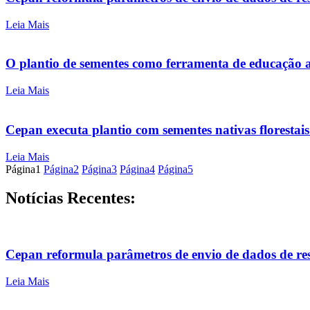
Leia Mais
O plantio de sementes como ferramenta de educação
Leia Mais
Cepan executa plantio com sementes nativas florestai
Leia Mais
Página
1
Página
2
Página
3
Página
4
Página
5
Notícias Recentes:
Cepan reformula parâmetros de envio de dados de re
Leia Mais