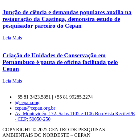
Junção de ciência e demandas populares auxilia na
restauração da Caatinga, demonstra estudo de
pesquisador parceiro do Cepan
Leia Mais
Criação de Unidades de Conservação em
Pernambuco é pauta de oficina facilitada pelo
Cepan
Leia Mais
+55 81 3423.5851 | +55 81 99285.2274
@cepan.ong
cepan@cepan.org.br
Av. Montevidéu, 172, Salas 1105 e 1106 Boa Vista Recife/PE
- CEP: 50050-250
COPYRIGHT © 2025 CENTRO DE PESQUISAS
AMBIENTAIS DO NORDESTE – CEPAN