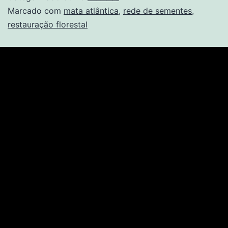
Marcado com
mata atlântica
,
rede de sementes
,
restauração florestal