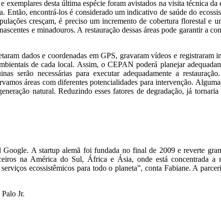
,
e exemplares desta última espécie foram avistados na visita técnica da 
leira. Então, encontrá-los é considerado um indicativo de saúde do ecos
ulações cresçam, é preciso um incremento de cobertura florestal e uma
ascentes e minadouros. A restauração dessas áreas pode garantir a cons
coletaram dados e coordenadas em GPS, gravaram vídeos e registraram
ambientais de cada local. Assim, o CEPAN poderá planejar adequadame
s serão necessárias para executar adequadamente a restauração. Pa
rvamos áreas com diferentes potencialidades para intervenção. Alguma
eneração natural. Reduzindo esses fatores de degradação, já tornaria
 Google. A startup alemã foi fundada no final de 2009 e reverte gra
ceiros na América do Sul, África e Ásia, onde está concentrada a 
 serviços ecossistêmicos para todo o planeta”, conta Fabiane. A parcer
Palo Jr.