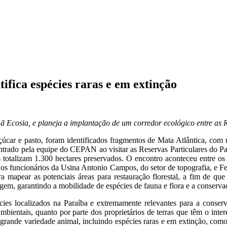
ifica espécies raras e em extinção
alemã Ecosia, e planeja a implantação de um corredor ecológico entr
ar e pasto, foram identificados fragmentos de Mata Atlântica, com u
contrado pela equipe do CEPAN ao visitar as Reservas Particulares do
totalizam 1.300 hectares preservados. O encontro aconteceu entre o
 os funcionários da Usina Antonio Campos, do setor de topografia, e F
a mapear as potenciais áreas para restauração florestal, a fim de q
gem, garantindo a mobilidade de espécies de fauna e flora e a conserva
es localizados na Paraíba e extremamente relevantes para a conserva
bientais, quanto por parte dos proprietários de terras que têm o intere
 grande variedade animal, incluindo espécies raras e em extinção, como 