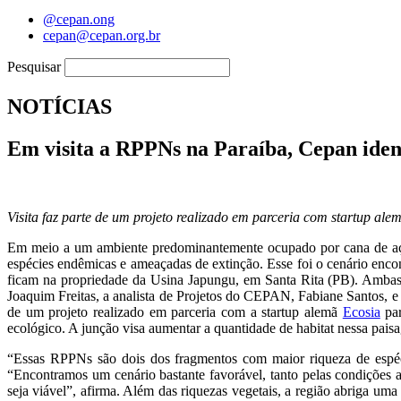
@cepan.ong
cepan@cepan.org.br
Pesquisar
NOTÍCIAS
Em visita a RPPNs na Paraíba, Cepan ident
Visita faz parte de um projeto realizado em parceria com startup 
Em meio a um ambiente predominantemente ocupado por cana de açúc
espécies endêmicas e ameaçadas de extinção. Esse foi o cenário en
ficam na propriedade da Usina Japungu, em Santa Rita (PB). Ambas 
Joaquim Freitas, a analista de Projetos do CEPAN, Fabiane Santos, e
de um projeto realizado em parceria com a startup alemã
Ecosia
par
ecológico. A junção visa aumentar a quantidade de habitat nessa paisa
“Essas RPPNs são dois dos fragmentos com maior riqueza de espéci
“Encontramos um cenário bastante favorável, tanto pelas condições am
seja viável”, afirma. Além das riquezas vegetais, a região abriga uma