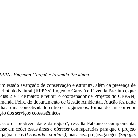
e as RPPNs Engenho Gargaú e Fazenda Pacatuba
m estado avançado de conservação e estrutura, além da presença de
 Patrimônio Natural (RPPNs) Engenho Gargaú e Fazenda Pacatuba, que
s dias 2 e 4 de março e reuniu o coordenador de Projetos do CEPAN,
ernanda Félix, do departamento de Gestão Ambiental. A ação fez parte
ue haja uma conectividade entre os fragmentos, formando um corredor
ção dos serviços ecossistêmicos.
ção da biodiversidade da região”, ressalta Fabiane e complementa:
sse em ceder essas áreas e oferecer contrapartidas para que o projeto
jaguatiricas (
Leopardus pardalis)
, macacos- pregos-galegos (
Sapajus