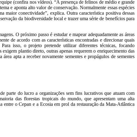
equipe (confira nos vídeos)
.
“A presença de felinos de médio e grande
sistema e aponta alto valor de conservação. Normalmente essas espécies
 maior conectividade”, explica. Outra característica positiva dessas
ervação da biodiversidade local e trazer uma série de benefícios para
 imagens. O próximo passo é estudar e mapear adequadamente as áreas
nte de acordo com as características encontradas e direcionar quais
ra isso, o projeto pretende utilizar diferentes técnicas, focando
s exigem plantio direto, outras apenas requerem o enriquecimento das
 a área apta a receber novamente sementes e propágulos de sementes
nde parte do lucro a organizações sem fins lucrativos que atuam com
maioria das florestas tropicais do mundo, que apresentam uma alta
ia entre o Cepan e a Ecosia em prol da restauração da Mata-Atlântica