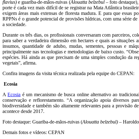
flavius)
e guariba-de-mãos-ruivas (
Alouatta belzebul –
foto destaque)
porte é cada vez mais difícil de se registrar na Mata Atlântica brasi
exigem áreas mais extensas de floresta madura. E para que essas pop
RPPNs é o grande potencial de provisões hídricas, com uma série de n
a sociedade.
Durante os três dias, os profissionais conversaram com parceiros, 
para saber a verdadeira dimensão em hectares e quais as situações 
insumos, quantidade de adubo, mudas, sementes, pessoas e máquina
principalmente nas tecnologias e metodologias de baixo custo. “Obse
espécies. Há ainda as que precisam de uma simples condução da reg
vegetais”, afirma.
Confira imagens da visita técnica realizada pela equipe do CEPAN:
Ecosia
A
Ecosia
é um mecanismo de busca online alternativo ao tradicional
conservação e reflorestamento. “A organização apoia diversos par
biodiversidade e também são altamente relevantes para a provisão de
acontece desde 2017.
Foto destaque: Guariba-de-mãos-ruivas (
Alouatta belzebul)
– Haroldo 
Demais fotos e vídeos: CEPAN