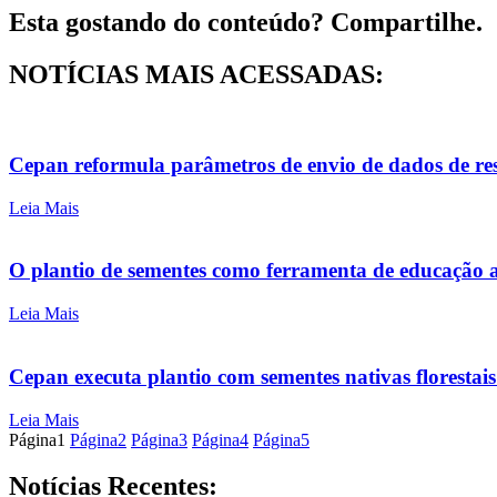
Esta gostando do conteúdo? Compartilhe.
NOTÍCIAS MAIS ACESSADAS:
Cepan reformula parâmetros de envio de dados de re
Leia Mais
O plantio de sementes como ferramenta de educação
Leia Mais
Cepan executa plantio com sementes nativas florestai
Leia Mais
Página
1
Página
2
Página
3
Página
4
Página
5
Notícias Recentes: