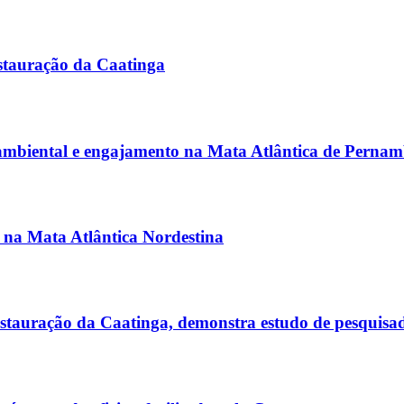
stauração da Caatinga
 ambiental e engajamento na Mata Atlântica de Perna
s na Mata Atlântica Nordestina
estauração da Caatinga, demonstra estudo de pesquisa