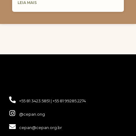
LEIA MAIS
+55 81 3423.5851 | +55 81 99285.2274
@cepan.ong
cepan@cepan.org.br