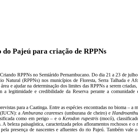
ão do Pajeú para criação de RPPNs
riando RPPNs no Semiárido Pernambucano. Do dia 21 a 23 de julho for
nio Natural (RPPNs) nos municípios de Floresta, Serra Talhada e Afoga
a área e ajudar na determinação dos limites das RPPNs a serem criadas,
 a legitimidade e credibilidade da Reserva perante a comunidade ci
revistas para a Caatinga. Entre as espécies encontradas no bioma – a m
e (IUCN): a
Amburana cearenses
(umburana de cheiro) e
Handroanthus
sificada como em perigo – e o
Kerodon rupestris
(mocó), classifica
eleza paisagística, caracterizada pelos afloramentos rochosos e o ri
ela presença de nascentes e afluentes do rio Pajeú. Também vale o de