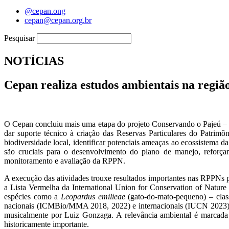
@cepan.ong
cepan@cepan.org.br
Pesquisar
NOTÍCIAS
Cepan realiza estudos ambientais na regi
O Cepan concluiu mais uma etapa do projeto Conservando o Pajeú – C
dar suporte técnico à criação das Reservas Particulares do Patrimô
biodiversidade local, identificar potenciais ameaças ao ecossistema d
são cruciais para o desenvolvimento do plano de manejo, reforçam
monitoramento e avaliação da RPPN.
A execução das atividades trouxe resultados importantes nas RPPNs p
a Lista Vermelha da International Union for Conservation of Natur
espécies como a
Leopardus emilieae
(gato-do-mato-pequeno) – clas
nacionais (ICMBio/MMA 2018, 2022) e internacionais (IUCN 2023). A b
musicalmente por Luiz Gonzaga. A relevância ambiental é marcada p
historicamente importante.