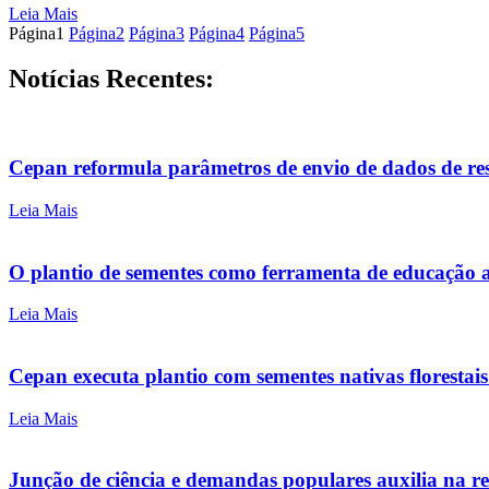
Leia Mais
Página
1
Página
2
Página
3
Página
4
Página
5
Notícias Recentes:
Cepan reformula parâmetros de envio de dados de re
Leia Mais
O plantio de sementes como ferramenta de educação
Leia Mais
Cepan executa plantio com sementes nativas florestai
Leia Mais
Junção de ciência e demandas populares auxilia na r