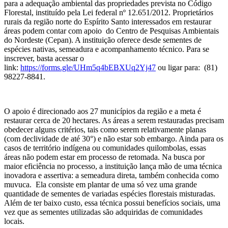
para a adequação ambiental das propriedades prevista no Código
Florestal, instituído pela Lei federal nº 12.651/2012. Proprietários
rurais da região norte do Espírito Santo interessados em restaurar
áreas podem contar com apoio do Centro de Pesquisas Ambientais
do Nordeste (Cepan). A instituição oferece desde sementes de
espécies nativas, semeadura e acompanhamento técnico. Para se
inscrever, basta acessar o
link:
https://forms.gle/UHm5q4bEBXUq2Yj47
ou ligar para: (81)
98227-8841.
O apoio é direcionado aos 27 municípios da região e a meta é
restaurar cerca de 20 hectares. As áreas a serem restauradas precisam
obedecer alguns critérios, tais como serem relativamente planas
(com declividade de até 30°) e não estar sob embargo. Ainda para os
casos de território indígena ou comunidades quilombolas, essas
áreas não podem estar em processo de retomada. Na busca por
maior eficiência no processo, a instituição lança mão de uma técnica
inovadora e assertiva: a semeadura direta, também conhecida como
muvuca. Ela consiste em plantar de uma só vez uma grande
quantidade de sementes de variadas espécies florestais misturadas.
Além de ter baixo custo, essa técnica possui benefícios sociais, uma
vez que as sementes utilizadas são adquiridas de comunidades
locais.