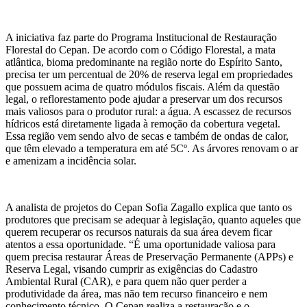
A iniciativa faz parte do Programa Institucional de Restauração
Florestal do Cepan. De acordo com o Código Florestal, a mata
atlântica, bioma predominante na região norte do Espírito Santo,
precisa ter um percentual de 20% de reserva legal em propriedades
que possuem acima de quatro módulos fiscais. Além da questão
legal, o reflorestamento pode ajudar a preservar um dos recursos
mais valiosos para o produtor rural: a água. A escassez de recursos
hídricos está diretamente ligada à remoção da cobertura vegetal.
Essa região vem sendo alvo de secas e também de ondas de calor,
que têm elevado a temperatura em até 5Cº. As árvores renovam o ar
e amenizam a incidência solar.
A analista de projetos do Cepan Sofia Zagallo explica que tanto os
produtores que precisam se adequar à legislação, quanto aqueles que
querem recuperar os recursos naturais da sua área devem ficar
atentos a essa oportunidade. “É uma oportunidade valiosa para
quem precisa restaurar Áreas de Preservação Permanente (APPs) e
Reserva Legal, visando cumprir as exigências do Cadastro
Ambiental Rural (CAR), e para quem não quer perder a
produtividade da área, mas não tem recurso financeiro e nem
conhecimento técnico. O Cepan realiza a restauração e o