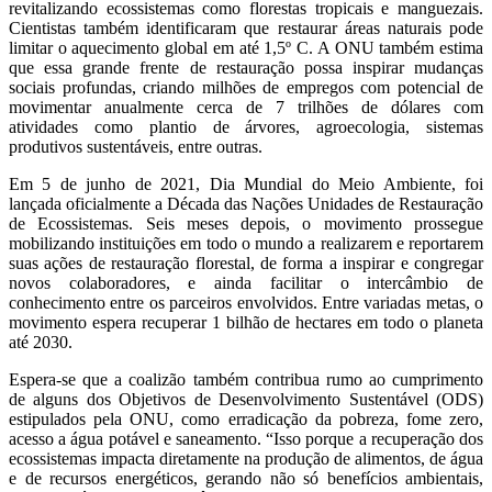
revitalizando ecossistemas como florestas tropicais e manguezais.
Cientistas também identificaram que restaurar áreas naturais pode
limitar o aquecimento global em até 1,5º C. A ONU também estima
que essa grande frente de restauração possa inspirar mudanças
sociais profundas, criando milhões de empregos com potencial de
movimentar anualmente cerca de 7 trilhões de dólares com
atividades como plantio de árvores, agroecologia, sistemas
produtivos sustentáveis, entre outras.
Em 5 de junho de 2021, Dia Mundial do Meio Ambiente, foi
lançada oficialmente a Década das Nações Unidades de Restauração
de Ecossistemas. Seis meses depois, o movimento prossegue
mobilizando instituições em todo o mundo a realizarem e reportarem
suas ações de restauração florestal, de forma a inspirar e congregar
novos colaboradores, e ainda facilitar o intercâmbio de
conhecimento entre os parceiros envolvidos. Entre variadas metas, o
movimento espera recuperar 1 bilhão de hectares em todo o planeta
até 2030.
Espera-se que a coalizão também contribua rumo ao cumprimento
de alguns dos Objetivos de Desenvolvimento Sustentável (ODS)
estipulados pela ONU, como erradicação da pobreza, fome zero,
acesso a água potável e saneamento. “Isso porque a recuperação dos
ecossistemas impacta diretamente na produção de alimentos, de água
e de recursos energéticos, gerando não só benefícios ambientais,