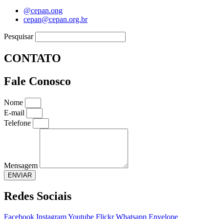
@cepan.ong
cepan@cepan.org.br
Pesquisar
CONTATO
Fale Conosco
Nome
E-mail
Telefone
Mensagem
ENVIAR
Redes Sociais
Facebook
Instagram
Youtube
Flickr
Whatsapp
Envelope